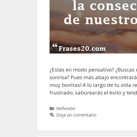
¿Estás en modo pensativo? ¿Buscas u
sonrisa? Pues más abajo encontrarás 
muy bonitas! A lo largo de tu vida re
frustrado, saborearás el éxito y te
C
Reflexión
a
Deja un comentario
t
e
g