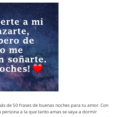
n
o
s
d
í
a
s
,
a
m
o
r
»
b
o
n
ás de 50 frases de buenas noches para tu amor. Con
i
a persona a la que tanto amas se vaya a dormir
t