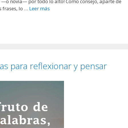
io —o novia— por todo lo alto! Como consejo, aparte de
a
 frases, lo …
Leer más
M
s
e
y
n
r
s
o
a
m
j
á
e
n
s
tas para reflexionar y pensar
t
y
i
f
c
r
a
a
s
s
e
s
d
e