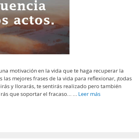
«
B
u
e
n
a
s
n
o
na motivación en la vida que te haga recuperar la
c
las mejores frases de la vida para reflexionar, ¡todas
h
irás y llorarás, te sentirás realizado pero también
e
ndrás que soportar el fracaso… …
Leer más
F
s
r
,
a
a
s
m
e
o
s
r