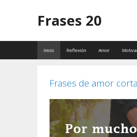
Saltar
al
Frases 20
contenido
Inicio
Reflexión
Amor
Motiva
Frases de amor cort