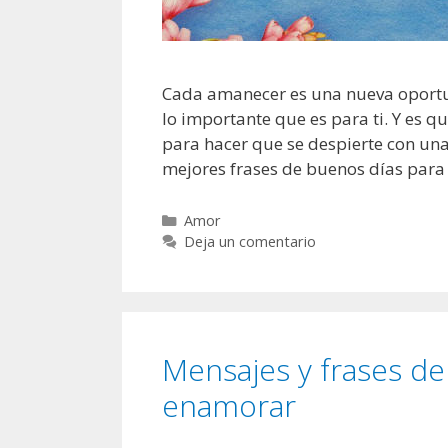
n
a
m
Cada amanecer es una nueva oportu
o
lo importante que es para ti. Y es
r
para hacer que se despierte con una 
a
mejores frases de buenos días par
r
C
Amor
a
Deja un comentario
t
e
g
o
r
Mensajes y frases d
í
a
enamorar
s