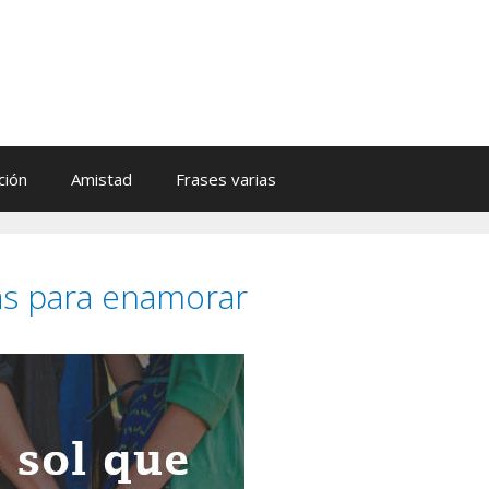
ción
Amistad
Frases varias
as para enamorar