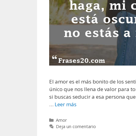
El amor es el más bonito de los senti
único que nos llena de valor para to
si buscas seducir a esa persona que 
…
Leer más
F
r
a
C
Amor
a
Deja un comentario
s
t
e