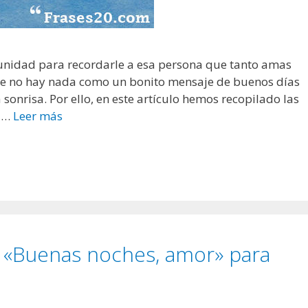
nidad para recordarle a esa persona que tanto amas
 que no hay nada como un bonito mensaje de buenos días
sonrisa. Por ello, en este artículo hemos recopilado las
a …
Leer más
F
r
a
s
e
s
d
e
e «Buenas noches, amor» para
«
B
u
e