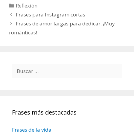
C
Reflexión
a
N
Frases para Instagram cortas
t
a
Frases de amor largas para dedicar. ¡Muy
e
v
románticas!
g
e
o
g
r
a
í
c
a
i
B
s
ó
u
n
s
d
c
e
a
e
r
n
Frases más destacadas
:
t
r
Frases de la vida
a