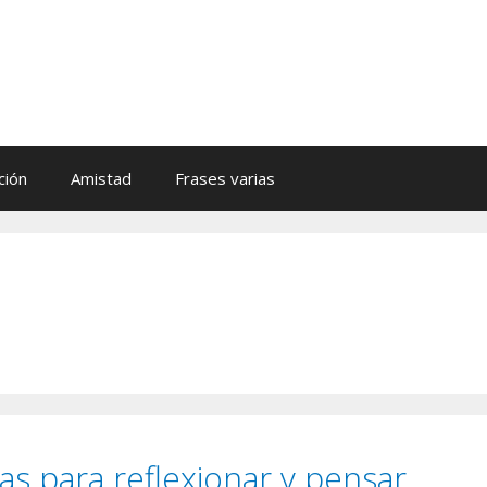
ción
Amistad
Frases varias
tas para reflexionar y pensar