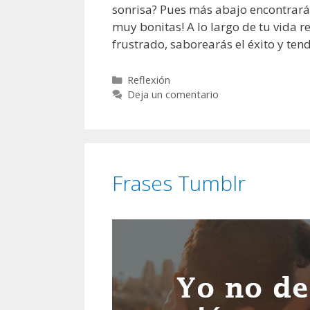
sonrisa? Pues más abajo encontrarás 
muy bonitas! A lo largo de tu vida re
frustrado, saborearás el éxito y te
C
Reflexión
a
Deja un comentario
t
e
g
o
r
Frases Tumblr
í
a
s