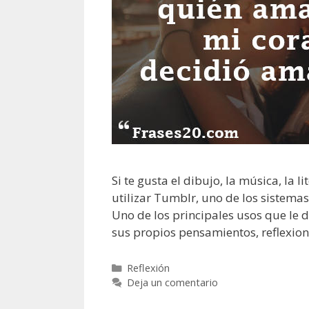
Si te gusta el dibujo, la música, la l
utilizar Tumblr, uno de los sistema
Uno de los principales usos que le 
sus propios pensamientos, reflexion
C
Reflexión
a
Deja un comentario
t