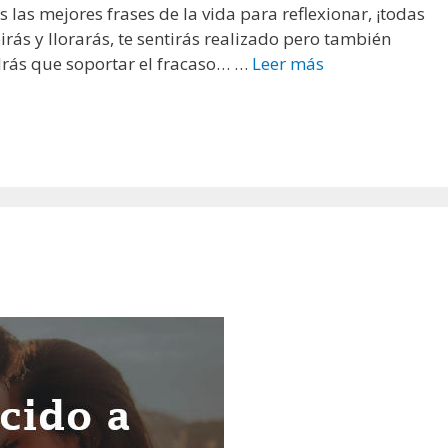
las mejores frases de la vida para reflexionar, ¡todas
irás y llorarás, te sentirás realizado pero también
ndrás que soportar el fracaso… …
Leer más
F
r
a
s
e
s
d
e
l
a
v
i
d
a
c
o