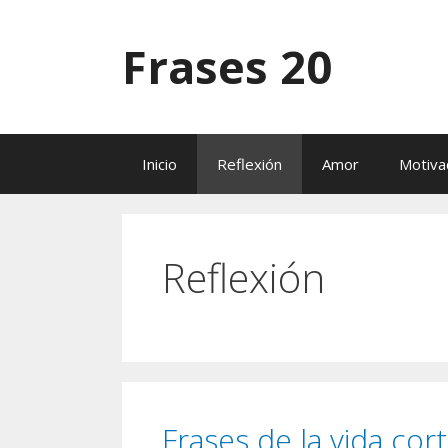
Saltar
al
Frases 20
contenido
Inicio
Reflexión
Amor
Motiva
Reflexión
Frases de la vida cor