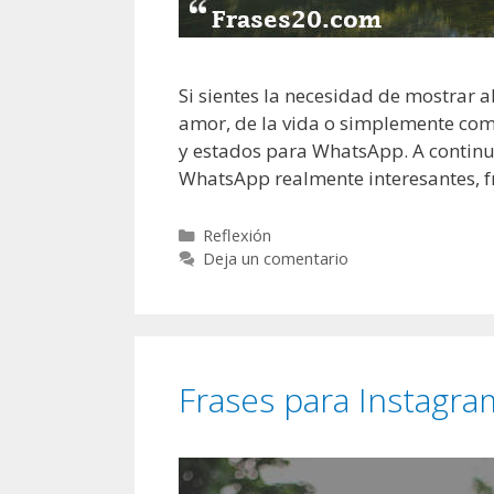
Si sientes la necesidad de mostrar a
amor, de la vida o simplemente compa
y estados para WhatsApp. A contin
WhatsApp realmente interesantes, fr
C
Reflexión
a
Deja un comentario
t
e
g
o
r
Frases para Instagra
í
a
s