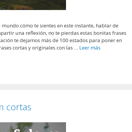
l mundo cómo te sientes en este instante, hablar de
rtir una reflexión, no te pierdas estas bonitas frases
uación te dejamos más de 100 estados para poner en
ases cortas y originales con las …
Leer más
F
r
a
s
e
s
y
e
m cortas
s
t
a
d