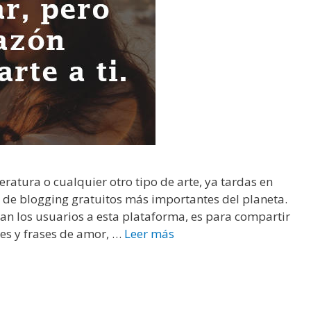
r
t
a
s
p
a
r
a
r
e
iteratura o cualquier otro tipo de arte, ya tardas en
f
s de blogging gratuitos más importantes del planeta.
l
dan los usuarios a esta plataforma, es para compartir
e
es y frases de amor, …
Leer más
F
x
r
i
a
o
s
n
e
a