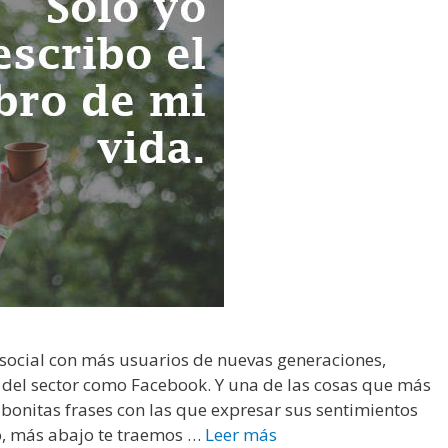
o
s
p
a
r
a
W
h
a
t
s
A
p
p
social con más usuarios de nuevas generaciones,
del sector como Facebook. Y una de las cosas que más
bonitas frases con las que expresar sus sentimientos
so, más abajo te traemos …
Leer más
F