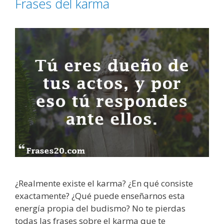
Frases del karma
r
r
a
í
a
a
m
s
i
g
o
s
y
a
m
i
g
a
s
¿Realmente existe el karma? ¿En qué consiste
exactamente? ¿Qué puede enseñarnos esta
energía propia del budismo? No te pierdas
todas las frases sobre el karma que te