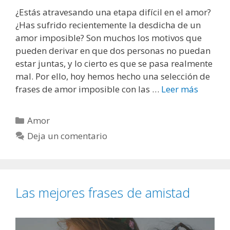
c
¿Estás atravesando una etapa difícil en el amor?
h
¿Has sufrido recientemente la desdicha de un
i
amor imposible? Son muchos los motivos que
s
pueden derivar en que dos personas no puedan
t
estar juntas, y lo cierto es que se pasa realmente
o
mal. Por ello, hoy hemos hecho una selección de
s
frases de amor imposible con las …
Leer más
F
a
r
s
a
C
Amor
y
s
a
d
Deja un comentario
e
t
i
s
e
v
d
g
e
e
o
r
Las mejores frases de amistad
a
r
t
m
í
i
o
a
d