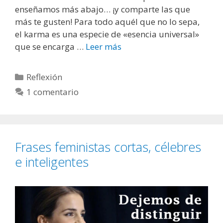
enseñamos más abajo… ¡y comparte las que
más te gusten! Para todo aquél que no lo sepa,
el karma es una especie de «esencia universal»
que se encarga …
Leer más
F
r
a
C
Reflexión
s
a
1 comentario
e
t
s
e
d
g
e
o
Frases feministas cortas, célebres
l
r
k
e inteligentes
í
a
a
r
s
m
a