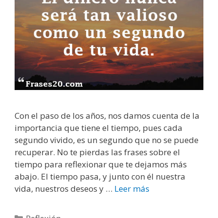
o
r
c
o
r
t
a
s
(
y
Con el paso de los años, nos damos cuenta de la
m
importancia que tiene el tiempo, pues cada
u
segundo vivido, es un segundo que no se puede
y
recuperar. No te pierdas las frases sobre el
t
tiempo para reflexionar que te dejamos más
r
abajo. El tiempo pasa, y junto con él nuestra
i
vida, nuestros deseos y …
Leer más
F
s
r
t
a
C