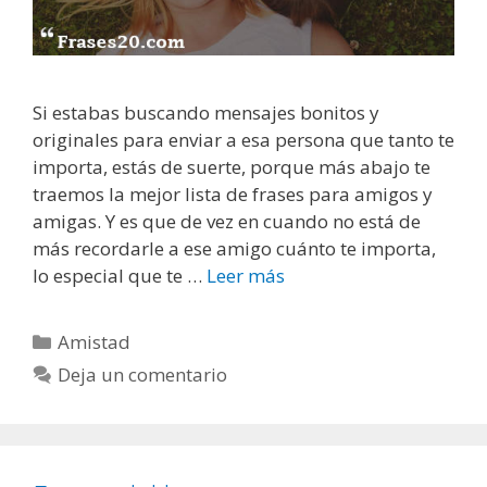
m
i
s
t
Si estabas buscando mensajes bonitos y
a
originales para enviar a esa persona que tanto te
d
importa, estás de suerte, porque más abajo te
traemos la mejor lista de frases para amigos y
amigas. Y es que de vez en cuando no está de
más recordarle a ese amigo cuánto te importa,
lo especial que te …
Leer más
F
r
a
C
Amistad
s
a
Deja un comentario
e
t
s
e
p
g
a
o