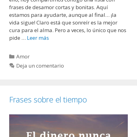
frases de desamor cortas y bonitas. Aquí
estamos para ayudarte, aunque al final… ¡la
vida sigue! Claro está que sonreír es la mejor
cura para el alma. Pero a veces, lo único que nos
pide …
Leer más
F
r
a
C
Amor
s
a
Deja un comentario
e
t
s
e
d
g
e
o
Frases sobre el tiempo
d
r
e
í
s
a
a
s
m