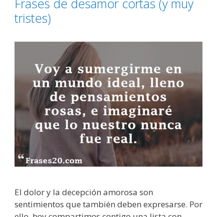
Frases de desamor cortas (y muy
é
r
g
x
tristes)
í
e
i
a
n
t
s
t
o
e
s
El dolor y la decepción amorosa son
sentimientos que también deben expresarse. Por
ello, hoy compartimos contigo una lista con