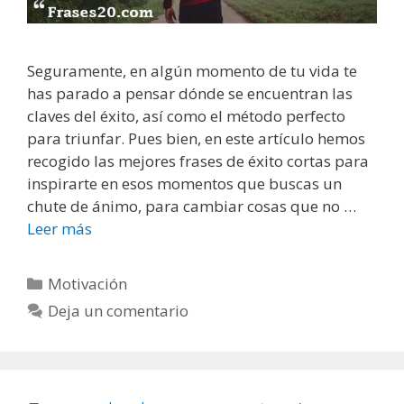
a
s
,
Seguramente, en algún momento de tu vida te
c
has parado a pensar dónde se encuentran las
é
claves del éxito, así como el método perfecto
l
para triunfar. Pues bien, en este artículo hemos
e
recogido las mejores frases de éxito cortas para
b
inspirarte en esos momentos que buscas un
r
chute de ánimo, para cambiar cosas que no …
e
Leer más
F
s
r
e
a
C
Motivación
i
s
a
n
Deja un comentario
e
t
t
s
e
e
d
g
l
e
o
i