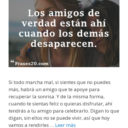
r
s
a
i
s
m
p
o
s
i
b
l
e
Si todo marcha mal, si sientes que no puedes
más, habrá un amigo que te apoye para
recuperar la sonrisa. Y de la misma forma,
cuando te sientas feliz o quieras disfrutar, ahí
tendrás a tu amigo para celebrarlo. Digan lo que
digan, sin ellos no se puede vivir, así que hoy
vamos a rendirles …
Leer más
L