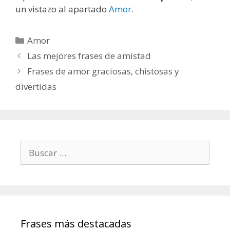
un vistazo al apartado
Amor
.
C
Amor
a
N
Las mejores frases de amistad
t
a
Frases de amor graciosas, chistosas y
e
v
divertidas
g
e
o
g
r
a
í
c
a
i
B
s
ó
u
n
s
d
c
e
a
e
r
n
Frases más destacadas
: