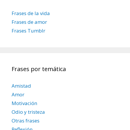
t
r
Frases de la vida
a
Frases de amor
d
Frases Tumblr
a
s
Frases por temática
Amistad
Amor
Motivación
Odio y tristeza
Otras frases
Reflexión