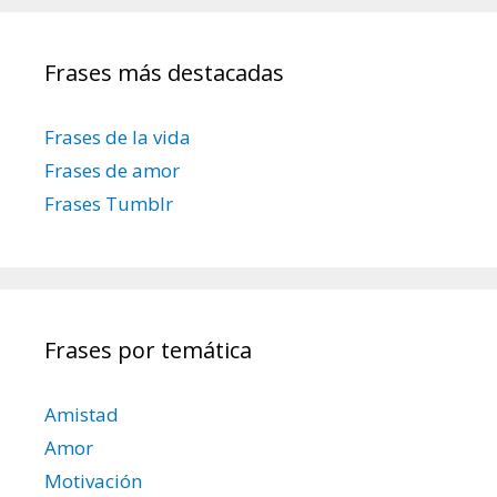
d
a
e
r
Frases más destacadas
e
:
n
t
Frases de la vida
r
Frases de amor
a
Frases Tumblr
d
a
s
Frases por temática
Amistad
Amor
Motivación