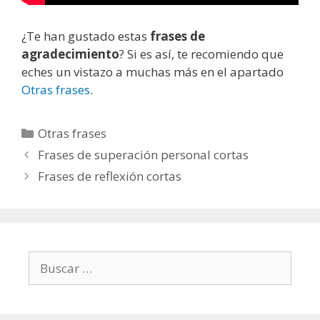
¿Te han gustado estas
frases de
agradecimiento
? Si es así, te recomiendo que
eches un vistazo a muchas más en el apartado
Otras frases
.
C
Otras frases
a
N
Frases de superación personal cortas
t
a
Frases de reflexión cortas
e
v
g
e
o
g
r
a
í
c
B
a
i
u
s
ó
s
n
c