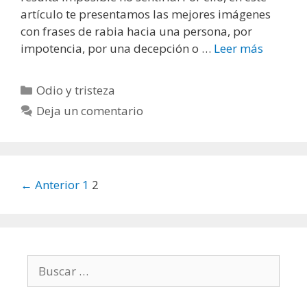
artículo te presentamos las mejores imágenes
con frases de rabia hacia una persona, por
impotencia, por una decepción o …
Leer más
F
r
a
C
Odio y tristeza
s
a
Deja un comentario
e
t
s
e
d
g
e
o
N
← Anterior
1
2
r
r
a
a
í
v
b
a
e
i
s
g
a
B
a
u
c
s
i