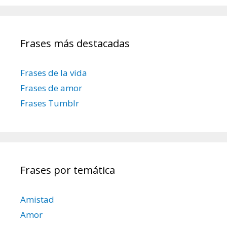
c
ó
a
n
r
d
Frases más destacadas
:
e
e
Frases de la vida
n
t
Frases de amor
r
Frases Tumblr
a
d
a
s
Frases por temática
Amistad
Amor