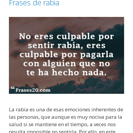
Frases de rabia
d
r
e
í
s
a
p
s
e
c
h
o
La rabia es una de esas emociones inherentes de
las personas, que aunque es muy nociva para la
salud si se mantiene en el tiempo, a veces nos
resulta imposible no sentirla. Por ello, en este