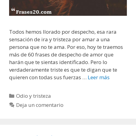
Todos hemos llorado por despecho, esa rara
sensación de ira y tristeza por amar a una
persona que no te ama. Por eso, hoy te traemos
más de 60 frases de despecho de amor que
harán que te sientas identificado. Pero lo
verdaderamente triste es que te digan que te
quieren con todas sus fuerzas …
Leer más
F
r
a
C
Odio y tristeza
s
a
Deja un comentario
e
t
s
e
d
g
e
o